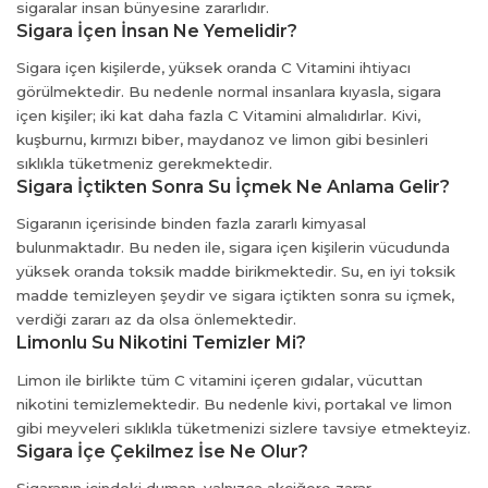
iş
sigaralar insan bünyesine zararlıdır.
Sigara İçen İnsan Ne Yemelidir?
et
Sigara içen kişilerde, yüksek oranda C Vitamini ihtiyacı
görülmektedir. Bu nedenle normal insanlara kıyasla, sigara
içen kişiler; iki kat daha fazla C Vitamini almalıdırlar. Kivi,
kuşburnu, kırmızı biber, maydanoz ve limon gibi besinleri
sıklıkla tüketmeniz gerekmektedir.
el
Sigara İçtikten Sonra Su İçmek Ne Anlama Gelir?
Sigaranın içerisinde binden fazla zararlı kimyasal
bulunmaktadır. Bu neden ile, sigara içen kişilerin vücudunda
yüksek oranda toksik madde birikmektedir. Su, en iyi toksik
madde temizleyen şeydir ve sigara içtikten sonra su içmek,
verdiği zararı az da olsa önlemektedir.
Limonlu Su Nikotini Temizler Mi?
Limon ile birlikte tüm C vitamini içeren gıdalar, vücuttan
nikotini temizlemektedir. Bu nedenle kivi, portakal ve limon
gibi meyveleri sıklıkla tüketmenizi sizlere tavsiye etmekteyiz.
Sigara İçe Çekilmez İse Ne Olur?
Sigaranın içindeki duman, yalnızca akciğere zarar