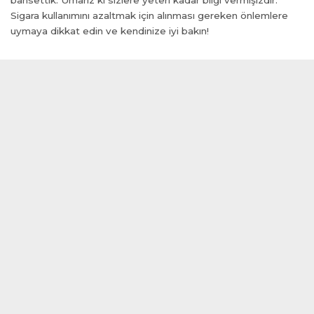
bahsettik. Umarız ki sizlere yeteri kadar bilgi vermişizdir.
Sigara kullanımını azaltmak için alınması gereken önlemlere
uymaya dikkat edin ve kendinize iyi bakın!