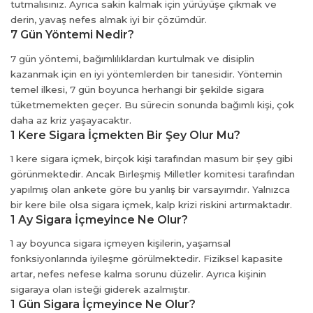
tutmalısınız. Ayrıca sakin kalmak için yürüyüşe çıkmak ve
el
derin, yavaş nefes almak iyi bir çözümdür.
el
7 Gün Yöntemi Nedir?
el
7 gün yöntemi, bağımlılıklardan kurtulmak ve disiplin
el
kazanmak için en iyi yöntemlerden bir tanesidir. Yöntemin
 al
temel ilkesi, 7 gün boyunca herhangi bir şekilde sigara
el
tüketmemekten geçer. Bu sürecin sonunda bağımlı kişi, çok
el
daha az kriz yaşayacaktır.
1 Kere Sigara İçmekten Bir Şey Olur Mu?
el
el
1 kere sigara içmek, birçok kişi tarafından masum bir şey gibi
el
görünmektedir. Ancak Birleşmiş Milletler komitesi tarafından
yapılmış olan ankete göre bu yanlış bir varsayımdır. Yalnızca
el
bir kere bile olsa sigara içmek, kalp krizi riskini artırmaktadır.
el
1 Ay Sigara İçmeyince Ne Olur?
el
el
1 ay boyunca sigara içmeyen kişilerin, yaşamsal
fonksiyonlarında iyileşme görülmektedir. Fiziksel kapasite
el
artar, nefes nefese kalma sorunu düzelir. Ayrıca kişinin
t bayan
sigaraya olan isteği giderek azalmıştır.
el
1 Gün Sigara İçmeyince Ne Olur?
el