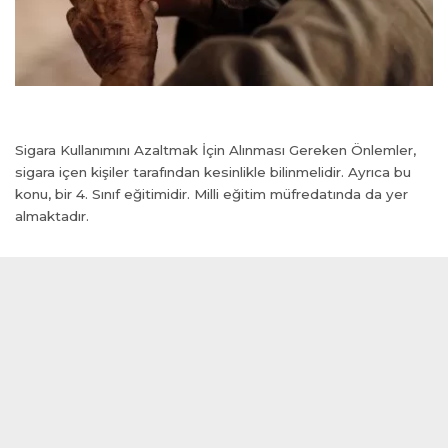
el
el
el
el
 al
 al
Sigara Kullanımını Azaltmak İçin Alınması Gereken Önlemler,
el
sigara içen kişiler tarafından kesinlikle bilinmelidir. Ayrıca bu
el
konu, bir 4. Sınıf eğitimidir. Milli eğitim müfredatında da yer
el
almaktadır.
el
el
el
el
el
el
el
el
el