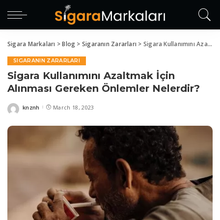
el
el
tleri
Sigara Markaları
>
Blog
>
Sigaranın Zararları
>
Sigara Kullanımını Azaltmak İçin Alınması Gereken Önlemler Nelerdir?
SIGARANIN ZARARLARI
Sigara Kullanımını Azaltmak İçin
Alınması Gereken Önlemler Nelerdir?
el
el
knznh
March 18, 2023
Posted
by
el
el
el
el
el
el
el
el
el