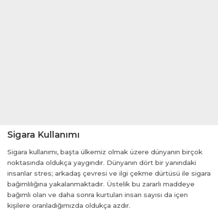
el
el
el
el
el
el
el
el
el
Sigara Kullanımı
Sigara kullanımı, başta ülkemiz olmak üzere dünyanın birçok
el
noktasında oldukça yaygındır. Dünyanın dört bir yanındaki
insanlar stres; arkadaş çevresi ve ilgi çekme dürtüsü ile sigara
el
bağımlılığına yakalanmaktadır. Üstelik bu zararlı maddeye
el
bağımlı olan ve daha sonra kurtulan insan sayısı da içen
el
kişilere oranladığımızda oldukça azdır.