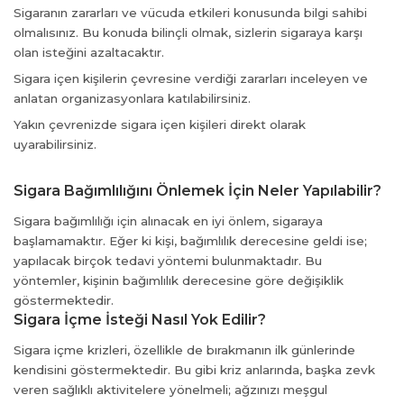
Sigaranın zararları ve vücuda etkileri konusunda bilgi sahibi
el
olmalısınız. Bu konuda bilinçli olmak, sizlerin sigaraya karşı
el
olan isteğini azaltacaktır.
el
Sigara içen kişilerin çevresine verdiği zararları inceleyen ve
el
anlatan organizasyonlara katılabilirsiniz.
el
Yakın çevrenizde sigara içen kişileri direkt olarak
el
uyarabilirsiniz.
el
el
Sigara Bağımlılığını Önlemek İçin Neler Yapılabilir?
el
el
Sigara bağımlılığı için alınacak en iyi önlem, sigaraya
başlamamaktır. Eğer ki kişi, bağımlılık derecesine geldi ise;
yapılacak birçok tedavi yöntemi bulunmaktadır. Bu
el
yöntemler, kişinin bağımlılık derecesine göre değişiklik
el
göstermektedir.
el
Sigara İçme İsteği Nasıl Yok Edilir?
el
Sigara içme krizleri, özellikle de bırakmanın ilk günlerinde
el
kendisini göstermektedir. Bu gibi kriz anlarında, başka zevk
el
veren sağlıklı aktivitelere yönelmeli; ağzınızı meşgul
el