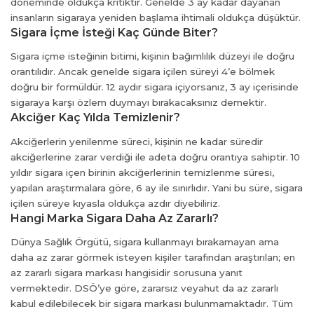
um
döneminde oldukça kritiktir. Genelde 3 ay kadar dayanan
insanların sigaraya yeniden başlama ihtimali oldukça düşüktür.
Sigara İçme İsteği Kaç Günde Biter?
Sigara içme isteğinin bitimi, kişinin bağımlılık düzeyi ile doğru
et giriş
orantılıdır. Ancak genelde sigara içilen süreyi 4’e bölmek
doğru bir formüldür. 12 aydır sigara içiyorsanız, 3 ay içerisinde
rt
sigaraya karşı özlem duymayı bırakacaksınız demektir.
Akciğer Kaç Yılda Temizlenir?
Akciğerlerin yenilenme süreci, kişinin ne kadar süredir
akciğerlerine zarar verdiği ile adeta doğru orantıya sahiptir. 10
yıldır sigara içen birinin akciğerlerinin temizlenme süresi,
yapılan araştırmalara göre, 6 ay ile sınırlıdır. Yani bu süre, sigara
iş
içilen süreye kıyasla oldukça azdır diyebiliriz.
Hangi Marka Sigara Daha Az Zararlı?
Dünya Sağlık Örgütü, sigara kullanmayı bırakamayan ama
iş
daha az zarar görmek isteyen kişiler tarafından araştırılan; en
az zararlı sigara markası hangisidir sorusuna yanıt
vermektedir. DSÖ’ye göre, zararsız veyahut da az zararlı
kabul edilebilecek bir sigara markası bulunmamaktadır. Tüm