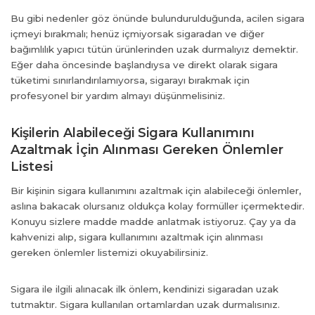
Bu gibi nedenler göz önünde bulundurulduğunda, acilen sigara
el
içmeyi bırakmalı; henüz içmiyorsak sigaradan ve diğer
el
bağımlılık yapıcı tütün ürünlerinden uzak durmalıyız demektir.
Eğer daha öncesinde başlandıysa ve direkt olarak sigara
el
tüketimi sınırlandırılamıyorsa, sigarayı bırakmak için
el
profesyonel bir yardım almayı düşünmelisiniz.
Kişilerin Alabileceği Sigara Kullanımını
Azaltmak İçin Alınması Gereken Önlemler
el
Listesi
el
Bir kişinin sigara kullanımını azaltmak için alabileceği önlemler,
aslına bakacak olursanız oldukça kolay formüller içermektedir.
Konuyu sizlere madde madde anlatmak istiyoruz. Çay ya da
kahvenizi alıp, sigara kullanımını azaltmak için alınması
gereken önlemler listemizi okuyabilirsiniz.
 al
Sigara ile ilgili alınacak ilk önlem, kendinizi sigaradan uzak
el
tutmaktır. Sigara kullanılan ortamlardan uzak durmalısınız.
el