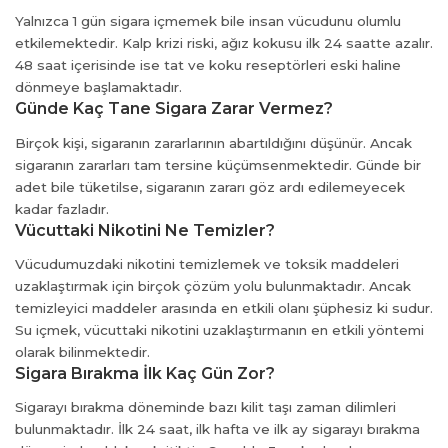
Yalnızca 1 gün sigara içmemek bile insan vücudunu olumlu
etkilemektedir. Kalp krizi riski, ağız kokusu ilk 24 saatte azalır.
48 saat içerisinde ise tat ve koku reseptörleri eski haline
dönmeye başlamaktadır.
Günde Kaç Tane Sigara Zarar Vermez?
Birçok kişi, sigaranın zararlarının abartıldığını düşünür. Ancak
sigaranın zararları tam tersine küçümsenmektedir. Günde bir
usu
adet bile tüketilse, sigaranın zararı göz ardı edilemeyecek
usu
kadar fazladır.
usu
Vücuttaki Nikotini Ne Temizler?
usu
Vücudumuzdaki nikotini temizlemek ve toksik maddeleri
nk shortener
uzaklaştırmak için birçok çözüm yolu bulunmaktadır. Ancak
temizleyici maddeler arasında en etkili olanı şüphesiz ki sudur.
Su içmek, vücuttaki nikotini uzaklaştırmanın en etkili yöntemi
olarak bilinmektedir.
Sigara Bırakma İlk Kaç Gün Zor?
Sigarayı bırakma döneminde bazı kilit taşı zaman dilimleri
bulunmaktadır. İlk 24 saat, ilk hafta ve ilk ay sigarayı bırakma