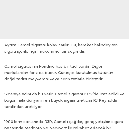
anel
anel
anel
anel
anel
anel
Ayrıca Camel sigarası kolay sarılır. Bu, hareket halindeyken
anel
sigara içenler için mükemmel bir seçimdir.
anel
anel
Camel sigarasının kendine has bir tadı vardır. Diğer
anel
markalardan farkı da budur. Güneşte kurutulmuş tütünün
doğal tadını meyvemsi veya serin tatlarla birleştirir.
anel
anel
Sigaraya adını da bu verir. Camel sigarası 1937’de icat edildi ve
anel
bugün hala dünyanın en büyük sigara üreticisi RJ Reynolds
anel
tarafından üretiliyor.
anel
anel
1980’lerin sonlarında RJR, Camel’i çağdaş genç yetişkin sigara
pazarında Marlboro ve Newport ile rekabet edecek bir
anel