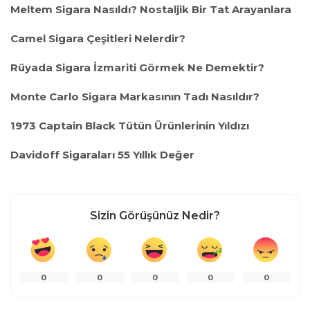
Meltem Sigara Nasıldı? Nostaljik Bir Tat Arayanlara
Forum
Camel Sigara Çeşitleri Nelerdir?
rt
Rüyada Sigara İzmariti Görmek Ne Demektir?
iş
Monte Carlo Sigara Markasının Tadı Nasıldır?
vibet giriş
scort
1973 Captain Black Tütün Ürünlerinin Yıldızı
Davidoff Sigaraları 55 Yıllık Değer
ş
t
t
Sizin Görüşünüz Nedir?
giriş
giriş
0
0
0
0
0