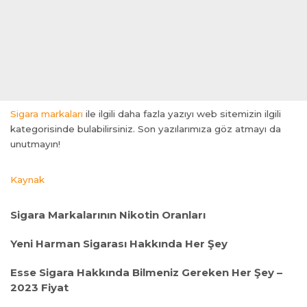
riş
Sigara markaları
ile ilgili daha fazla yazıyı web sitemizin ilgili
kategorisinde bulabilirsiniz. Son yazılarımıza göz atmayı da
riş
unutmayın!
onusu
onusu
Kaynak
onusu
onusu
Sigara Markalarının Nikotin Oranları
 link shortener
Yeni Harman Sigarası Hakkında Her Şey
riş
Esse Sigara Hakkında Bilmeniz Gereken Her Şey –
o
2023 Fiyat