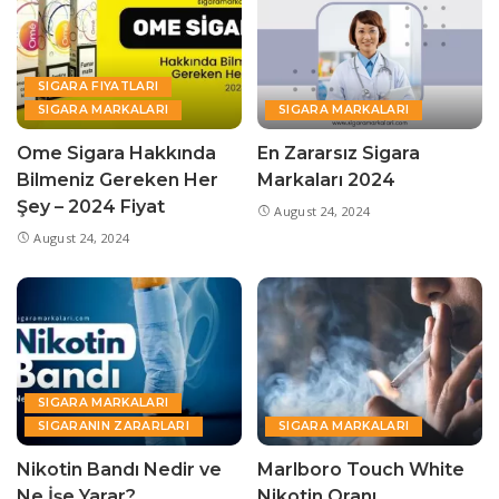
SIGARA FIYATLARI
SIGARA MARKALARI
SIGARA MARKALARI
Ome Sigara Hakkında
En Zararsız Sigara
Bilmeniz Gereken Her
Markaları 2024
Şey – 2024 Fiyat
August 24, 2024
August 24, 2024
SIGARA MARKALARI
SIGARANIN ZARARLARI
SIGARA MARKALARI
Nikotin Bandı Nedir ve
Marlboro Touch White
Ne İşe Yarar?
Nikotin Oranı