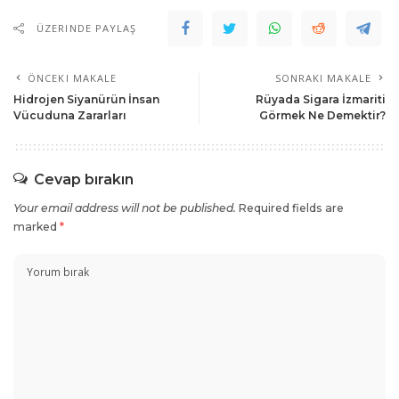
ÜZERINDE PAYLAŞ
ş
ÖNCEKI MAKALE
SONRAKI MAKALE
abet
Hidrojen Siyanürün İnsan
Rüyada Sigara İzmariti
giriş
Vücuduna Zararları
Görmek Ne Demektir?
t
Cevap bırakın
anel
Your email address will not be published.
Required fields are
marked
*