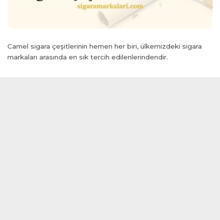
anel
anel
anel
anel
Camel sigara çeşitlerinin hemen her biri, ülkemizdeki sigara
tın al
markaları arasında en sık tercih edilenlerindendir.
tın al
anel
anel
anel
anel
anel
anel
anel
anel
anel
anel
anel
anel