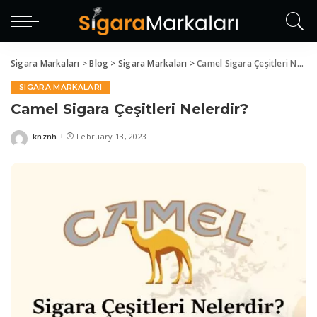
anel
anel
aketleri
Sigara Markaları
>
Blog
>
Sigara Markaları
>
Camel Sigara Çeşitleri Nelerdir?
SIGARA MARKALARI
Camel Sigara Çeşitleri Nelerdir?
anel
knznh
February 13, 2023
Posted
by
anel
anel
anel
anel
anel
anel
anel
anel
anel
anel