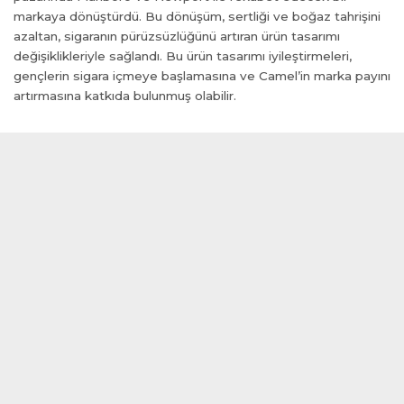
markaya dönüştürdü. Bu dönüşüm, sertliği ve boğaz tahrişini
anel
azaltan, sigaranın pürüzsüzlüğünü artıran ürün tasarımı
anel
değişiklikleriyle sağlandı. Bu ürün tasarımı iyileştirmeleri,
anel
gençlerin sigara içmeye başlamasına ve Camel’in marka payını
anel
artırmasına katkıda bulunmuş olabilir.
tın al
anel
anel
anel
anel
anel
anel
anel
anel
anel
anel
cort bayan
anel
anel