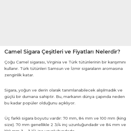
anel
anel
anel
anel
anel
anel
anel
Camel Sigara Çeşitleri ve Fiyatları Nelerdir?
anel
Çoğu Camel sigarası, Virginia ve Türk tütünlerinin bir karışımını
kullanır. Türk tütünleri Samsun ve İzmir sigaraların aromasına
zenginlik katar.
anel
Sigara, yoğun ve derin olarak tanımlanabilecek alışılmadık ve
anel
güçlü bir dumana sahiptir. Bu, markanın dünya çapında neden
bu kadar popüler olduğunu açıklıyor.
anel
anel
Üç farklı sigara boyutu vardır: 70 mm, 84 mm ve 100 mm (king
anel
size). 70 mm genellikle 2 3/4 inç uzunluğundadır ve 84 mm ve
100 mm 3 – 3 1/4 inç uzunluğundadır.