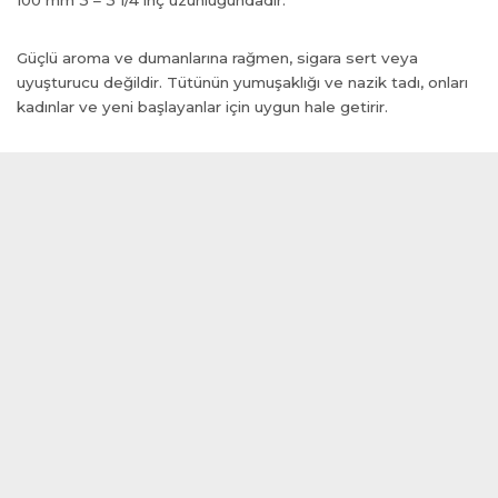
anel
Güçlü aroma ve dumanlarına rağmen, sigara sert veya
anel
uyuşturucu değildir. Tütünün yumuşaklığı ve nazik tadı, onları
anel
kadınlar ve yeni başlayanlar için uygun hale getirir.
anel
anel
anel
ink
tın al
anel
anel