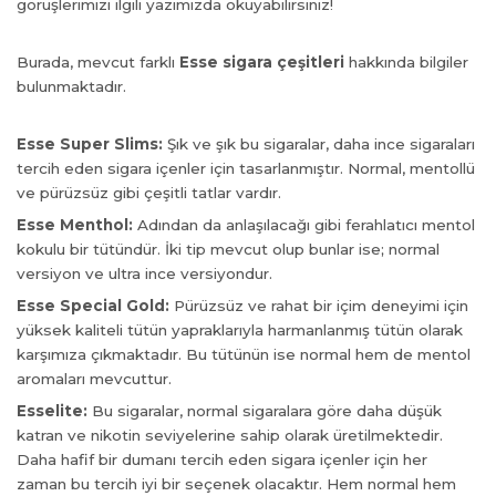
görüşlerimizi ilgili yazımızda okuyabilirsiniz!
Burada, mevcut farklı
Esse sigara çeşitleri
hakkında bilgiler
bulunmaktadır.
Esse Super Slims:
Şık ve şık bu sigaralar, daha ince sigaraları
tercih eden sigara içenler için tasarlanmıştır. Normal, mentollü
ve pürüzsüz gibi çeşitli tatlar vardır.
Esse Menthol:
Adından da anlaşılacağı gibi ferahlatıcı mentol
kokulu bir tütündür. İki tip mevcut olup bunlar ise; normal
versiyon ve ultra ince versiyondur.
Esse Special Gold:
Pürüzsüz ve rahat bir içim deneyimi için
yüksek kaliteli tütün yapraklarıyla harmanlanmış tütün olarak
karşımıza çıkmaktadır. Bu tütünün ise normal hem de mentol
aromaları mevcuttur.
Esselite:
Bu sigaralar, normal sigaralara göre daha düşük
al
katran ve nikotin seviyelerine sahip olarak üretilmektedir.
Daha hafif bir dumanı tercih eden sigara içenler için her
zaman bu tercih iyi bir seçenek olacaktır. Hem normal hem