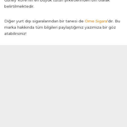
Güney Kore’nin en büyük tütün şirketlerinden biri olarak
belirtilmektedir.
m
Diğer yurt dışı sigaralarından bir tanesi de
Ome Sigara
‘dır. Bu
marka hakkında tüm bilgileri paylaştığımız yazımıza bir göz
atabilirsiniz!
t giriş