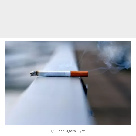
al
 bayan
Esse Sigara Fiyatı