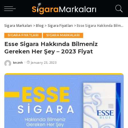
eri
Sigara Markaları
>
Blog
>
Sigara Fiyatları
>
Esse Sigara Hakkında Bilmeniz Gereken Her Şey – 2023 Fiyat
SIGARA FIYATLARI
SIGARA MARKALARI
Esse Sigara Hakkında Bilmeniz
Gereken Her Şey – 2023 Fiyat
knznh
January 23, 2023
Posted
by