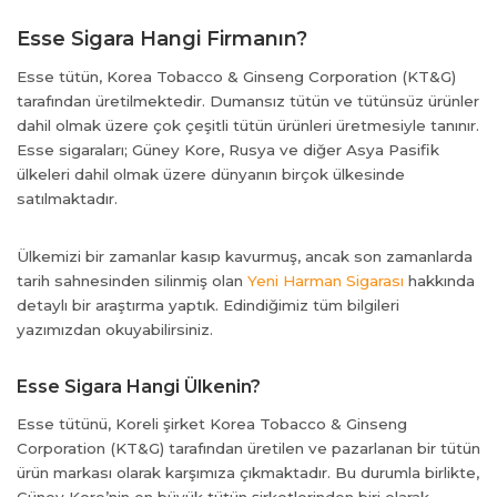
Esse Sigara Hangi Firmanın?
Esse tütün, Korea Tobacco & Ginseng Corporation (KT&G)
tarafından üretilmektedir. Dumansız tütün ve tütünsüz ürünler
dahil olmak üzere çok çeşitli tütün ürünleri üretmesiyle tanınır.
Esse sigaraları; Güney Kore, Rusya ve diğer Asya Pasifik
ülkeleri dahil olmak üzere dünyanın birçok ülkesinde
satılmaktadır.
su
Ülkemizi bir zamanlar kasıp kavurmuş, ancak son zamanlarda
su
tarih sahnesinden silinmiş olan
Yeni Harman Sigarası
hakkında
su
detaylı bir araştırma yaptık. Edindiğimiz tüm bilgileri
yazımızdan okuyabilirsiniz.
su
k shortener
Esse Sigara Hangi Ülkenin?
Esse tütünü, Koreli şirket Korea Tobacco & Ginseng
Corporation (KT&G) tarafından üretilen ve pazarlanan bir tütün
ürün markası olarak karşımıza çıkmaktadır. Bu durumla birlikte,